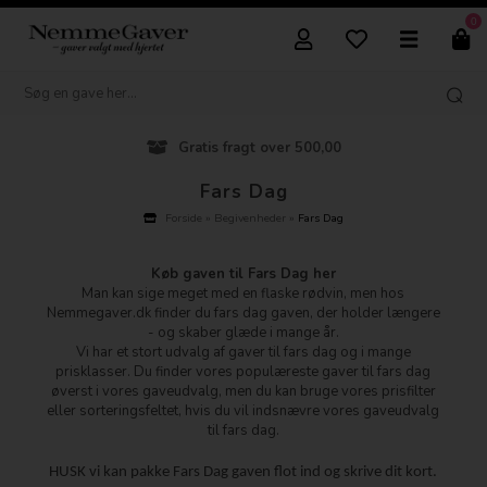
0
Vi pakker flot ind
Fars Dag
Forside
»
Begivenheder
»
Fars Dag
Køb gaven til Fars Dag her
Man kan sige meget med en flaske rødvin, men hos
Nemmegaver.dk finder du fars dag gaven, der holder længere
- og skaber glæde i mange år.
Vi har et stort udvalg af gaver til fars dag og i mange
prisklasser. Du finder vores populæreste gaver til fars dag
øverst i vores gaveudvalg, men du kan bruge vores prisfilter
eller sorteringsfeltet, hvis du vil indsnævre vores gaveudvalg
til fars dag.
HUSK vi kan pakke Fars Dag gaven flot ind og skrive dit kort.