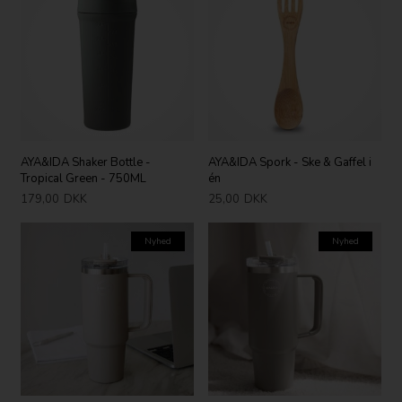
AYA&IDA Shaker Bottle -
AYA&IDA Spork - Ske & Gaffel i
Tropical Green - 750ML
én
179,00
DKK
25,00
DKK
Nyhed
Nyhed