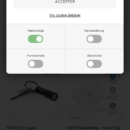
Vis cookie detaljer
Nødvendige
Markedsføring
NEDIS Bil Kamera - Dash Cam
NEDIS Kontakt Grill med Non-
-12 MPixel
Stick-Riste
1.199,00
DKK
499,00
DKK
Funktionelle
Statistiske
599,00
Nyhed
Nyhed
NEDIS LED Lygte
NEDIS Nøglefinder - Smart Tag