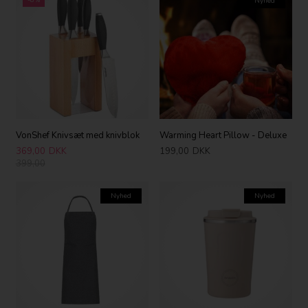
-8%
Nyhed
VonShef Knivsæt med knivblok
Warming Heart Pillow - Deluxe
369,00
DKK
199,00
DKK
399,00
Nyhed
Nyhed