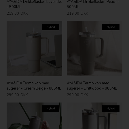
AYA&IDA Drikkeflaske -Lavendel
AYA&IDA Drikkeflaske -Peach -
- 500ML
500ML
219,00
DKK
219,00
DKK
Nyhed
Nyhed
AYA&IDA Termo kop med
AYA&IDA Termo kop med
sugerør - Cream Beige - 885ML
sugerør - Driftwood - 885ML
299,00
DKK
299,00
DKK
Nyhed
Nyhed