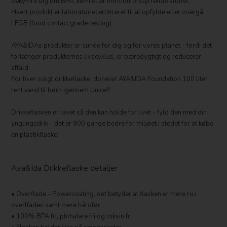
bekymre dig om BPA, kemi eller hormonforstyrrende stoffer.
Hvert produkt er laboratoriecertificeret til at opfylde eller overgå
LFGB (food contact grade testing).
AYA&IDAs produkter er sunde for dig og for vores planet - fordi det
forlænger produkternes livscyklus, er bæredygtigt og reducerer
affald.
For hver solgt drikkeflaske, donerer AYA&IDA Foundation 100 liter
rent vand til børn igennem Unicef!
Drikkeflasken er lavet så den kan holde for livet - fyld den med din
ynglingsdrik - det er 900 gange bedre for miljøet i stedet for at købe
en plastikflaske!
Aya&Ida Drikkeflaske detaljer
• Overflade - Powercoating, det betyder at flasken er mere ru i
overlfaden samt mere hårdfør.
• 100% BPA fri, phthalate fri og toksin fri