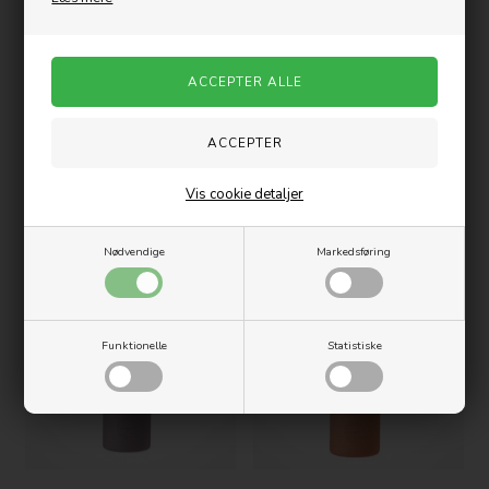
AYA&IDA CUP2GO - Dark Grey -
AYA&IDA Drikkeflaske -
Vis cookie detaljer
380ML
Eucalyptus - 500ML
199,00
DKK
219,00
DKK
Nødvendige
Markedsføring
Nyhed
Nyhed
Funktionelle
Statistiske