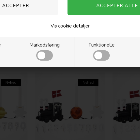
Vis cookie detaljer
e
Markedsføring
Funktionelle
rnetegns
Kids By Friis - Stjernetegns
Kids By Friis
Skorpionen"
Fødselsdagstog - "Skytten"
Fødselsdags
249,00
DKK
249,00
DKK
Nyhed
Nyhed