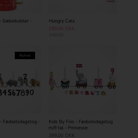
- Sæbebobler -
Hungry Cats
199,00
DKK
249,00
Nyhed
s - Fødselsdagstog -
Kids By Friis - Fødselsdagstog
m/9 tal - Prinsesse
399,00
DKK