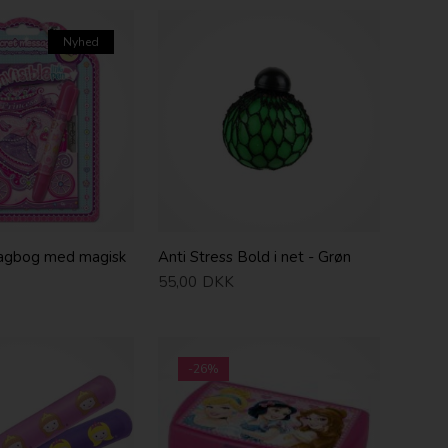
Nyhed
agbog med magisk
Anti Stress Bold i net - Grøn
55,00
DKK
-26%