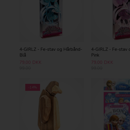
4-GIRLZ - Fe-stav og Hårbånd-
4-GIRLZ - Fe-stav
Blå
Pink
79,00
DKK
79,00
DKK
99,00
99,00
-14%