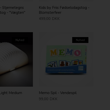
 - Stjernetegns
Kids by Friis Fødselsdagstog -
tog - "Vægten"
Blomsterfeer
499,00
DKK
Nyhed
Nyhed
Light Medium
Memo Spil - Vendespil
99,00
DKK