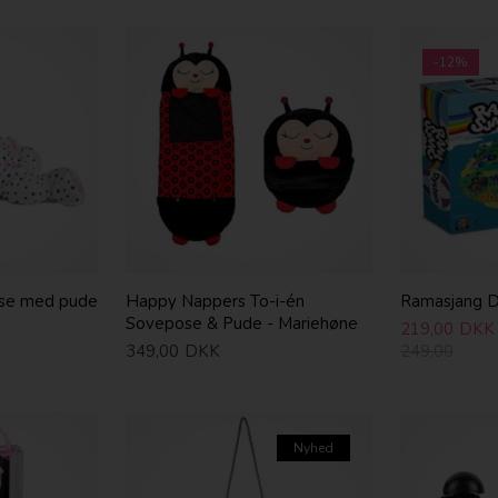
-12%
se med pude
Happy Nappers To-i-én
Ramasjang D
Sovepose & Pude - Mariehøne
219,00
DKK
349,00
DKK
249,00
Nyhed