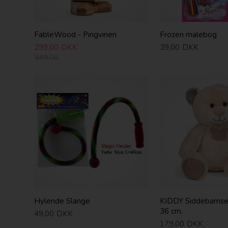
FableWood - Pingvinen
Frozen malebog
299,00
DKK
39,00
DKK
349,00
Hylende Slange
KIDDY Siddebamse
36 cm.
49,00
DKK
179,00
DKK