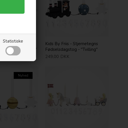
Statistiske
 - Stjernetegns
Kids By Friis - Stjernetegns
tog - "Stenbukken"
Fødselsdagstog - "Tvilling"
249,00
DKK
Nyhed