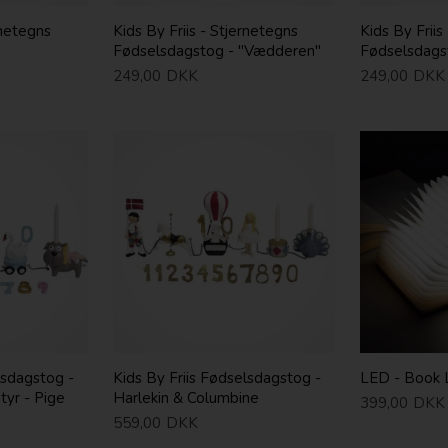
rnetegns
Kids By Friis - Stjernetegns
Kids By Friis
Fødselsdagstog - "Vædderen"
Fødselsdags
249,00
DKK
249,00
DKK
lsdagstog -
Kids By Friis Fødselsdagstog -
LED - Book 
tyr - Pige
Harlekin & Columbine
399,00
DKK
559,00
DKK