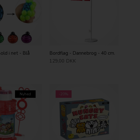
old i net - Blå
Bordflag - Dannebrog - 40 cm.
129,00
DKK
Nyhed
-20%