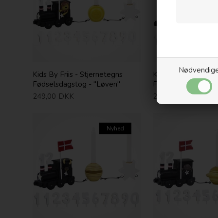
Nødvendig
Kids By Friis - Stjernetegns
Kids By Friis - Stje
Fødselsdagstog - "Løven"
Fødselsdagstog - "
249,00
DKK
249,00
DKK
Nyhed