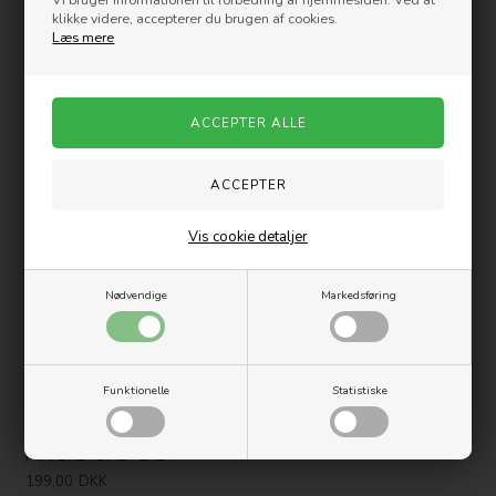
klikke videre, accepterer du brugen af cookies.
Læs mere
MINI BABYGIRL - ARISTOCAT
MINI BABYGIRL - BAMBI
199,00
DKK
199,00
DKK
Vis cookie detaljer
Nødvendige
Markedsføring
Funktionelle
Statistiske
MINI BABYGIRL - LADY
199,00
DKK