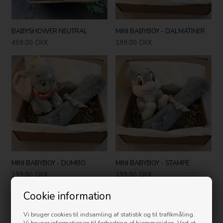
BABYSHOWER NEUTRAL
MINI BABYBOY - DALMATINER
459,00
DKK
199,00
DKK
MINI BABYBOY - DUMBO
MINI BABYBOY - STAMPE
199,00
DKK
199,00
DKK
Cookie information
Vi bruger cookies til indsamling af statistik og til trafikmåling.
Vi bruger informationen til forbedring af hjemmesiden. Ved at