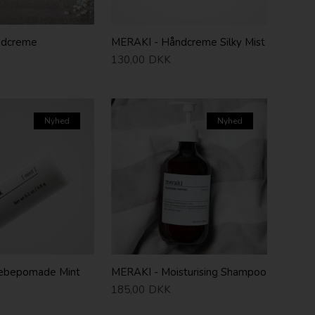
odcreme
MERAKI - Håndcreme Silky Mist
130,00
DKK
Nyhed
Nyhed
æbepomade Mint
MERAKI - Moisturising Shampoo
185,00
DKK