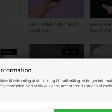
FAACE - Face Mask - Period
FAACE - Fac
269,00
DKK
269,00
DKK
Nyhed
Nyhed
information
kies til indsamling af statistik og til trafikmåling. Vi bruger informat
f hjemmesiden. Ved at klikke videre, accepterer du brugen af cooki
, Kamille &
HUMDAKIN - Hand Lotion,
MERAKI - An
Kamille & Havtorn