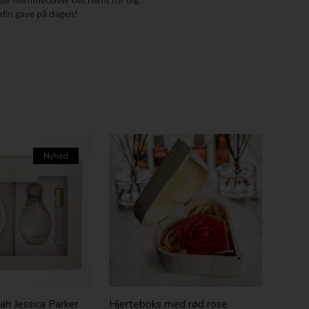
e, gør NemmeGaver det nemt for dig.
e din gave på dagen!
Nyhed
h Jessica Parker
Hjerteboks med rød rose