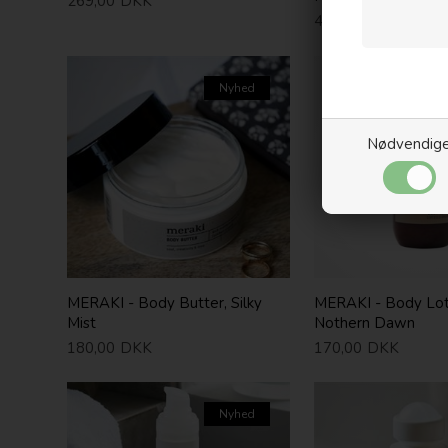
269,00
DKK
45,00
DKK
Nyhed
Nødvendig
MERAKI - Body Butter, Silky
MERAKI - Body Lot
Mist
Nothern Dawn
180,00
DKK
170,00
DKK
Nyhed