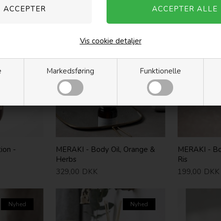
165,00
DKK
115,00
DKK
Vis cookie detaljer
Nyhed
Nyhed
e
Markedsføring
Funktionelle
ion -
MERAKI - Body Oil, Orange &
MERAKI - Bo
Herbs
Ris
329,00
DKK
199,00
DKK
Nyhed
Nyhed