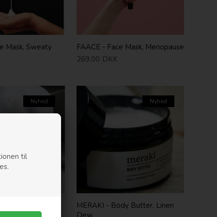
e Mask, Sweaty
FAACE - Face Mask, Menopause
269,00
DKK
Nyhed
Nyhed
ionen til
es.
sigtsrens
MERAKI - Body Butter, Linen
Dew