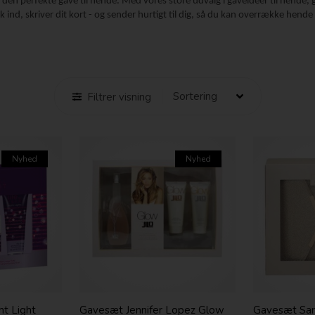
t den perfekte gave til hende. Med vores store udvalg i gaveidéer til hend
 ind, skriver dit kort - og sender hurtigt til dig, så du kan overrække hend
Filtrer visning
Nyhed
Nyhed
ht Light
Gavesæt Jennifer Lopez Glow
Gavesæt Sara