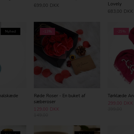
Lovely
699,00
DKK
683,00
DKK
Nyhed
-13%
-25%
halskæde
Røde Roser - En buket af
Tørklæde An
sæberoser
299,00
DKK
129,00
DKK
399,00
149,00