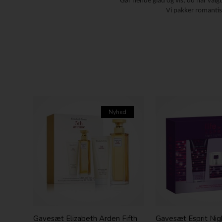
Gør hende glad og vis, du har valg
Vi pakker romantisk
Nyhed
Gavesæt Elizabeth Arden Fifth
Gavesæt Esprit Nig