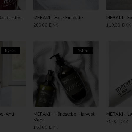
Sandcastles
MERAKI - Face Exfoliate
MERAKI - F
200,00
DKK
110,00
DKK
Nyhed
Nyhed
, Anti-
MERAKI - Håndsæbe, Harvest
MERAKI - L
Moon
75,00
DKK
150,00
DKK