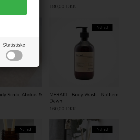
180,00
DKK
Nyhed
Nyhed
Statistiske
dy Scrub, Abrikos &
MERAKI - Body Wash - Nothern
Dawn
160,00
DKK
Nyhed
Nyhed