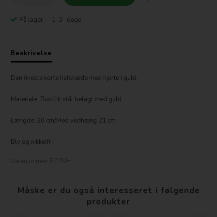
På lager
- 1-3 dage
Beskrivelse
Den fineste korte halskæde med hjerte i guld.
Materiale: Rustfrit stål belagt med guld
Længde: 20 cm/Med vedhæng 21 cm
Bly og nikkelfri
Varenummer:
577NH
Måske er du også interesseret i følgende
produkter