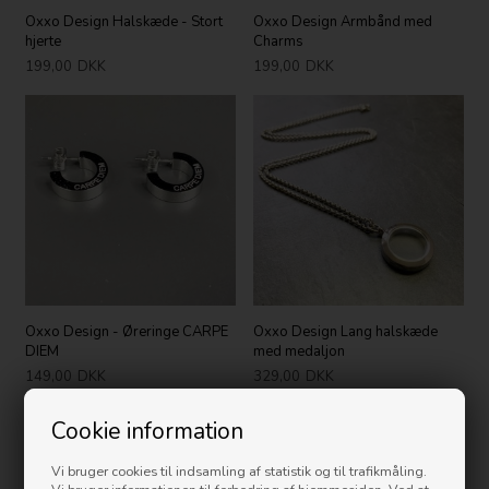
Oxxo Design Halskæde - Stort
Oxxo Design Armbånd med
hjerte
Charms
199,00
DKK
199,00
DKK
Oxxo Design - Øreringe CARPE
Oxxo Design Lang halskæde
DIEM
med medaljon
149,00
DKK
329,00
DKK
Cookie information
Nyhed
Vi bruger cookies til indsamling af statistik og til trafikmåling.