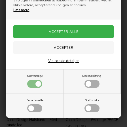
Vi bruger informationen til forbedring af hjemmesiden. Ved at
klikke videre, accepterer du brugen af cookies.
Læs mere
Oxxo Design Halskæde - Sort
Oxxo Design Halskæde - Ringe
hjerte
249,00
DKK
199,00
DKK
Vis cookie detaljer
Nyhed
Nødvendige
Markedsføring
Funktionelle
Statistiske
Oxxo Design Halskæde - Med
Oxxo Design - Øreringe PEACE
runde led
149,00
DKK