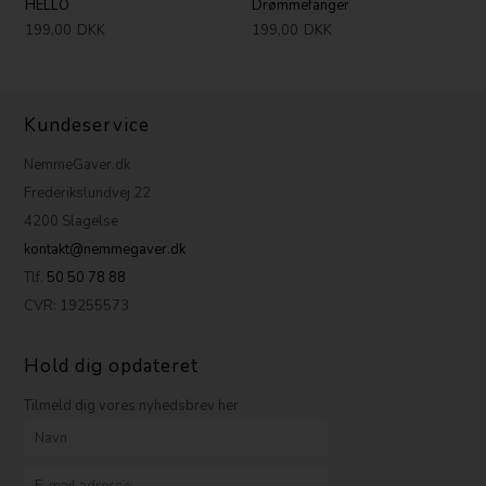
HELLO
Drømmefanger
199,00
DKK
199,00
DKK
Kundeservice
NemmeGaver.dk
Frederikslundvej 22
4200 Slagelse
kontakt@nemmegaver.dk
Tlf.
50 50 78 88
CVR: 19255573
Hold dig opdateret
Tilmeld dig vores nyhedsbrev her