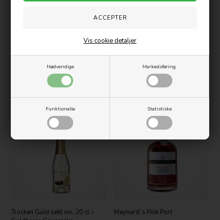
Vis cookie detaljer
Nødvendige
Markedsføring
Trocken Guld sekt vin, 0,75 l. i
Trocken Guld sekt vin, 1,5 l. i
Guldbarre Gaveæske
Guldbarre Gaveæske
199,00
DKK
399,00
DKK
Funktionelle
Statistiske
Nyhed
Trocken Guld sekt vin, 20 cl. i
Maynard´s Pink Port