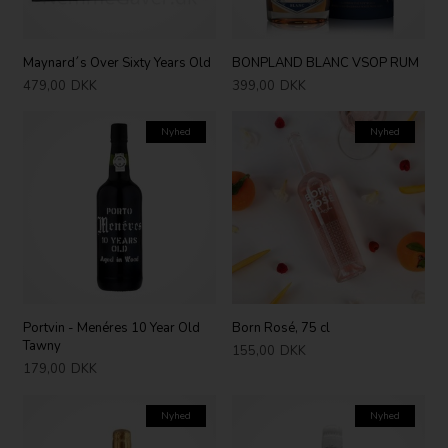
Maynard´s Over Sixty Years Old
BONPLAND BLANC VSOP RUM
479,00
DKK
399,00
DKK
Nyhed
Nyhed
Portvin - Menéres 10 Year Old
Born Rosé, 75 cl
Tawny
155,00
DKK
179,00
DKK
Nyhed
Nyhed