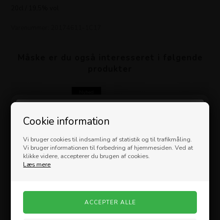
20cl / 19,5% vol
Varenummer:
20174611-1C17
Måske er du også interesseret i følgende
produkter
Nyhed
Velkommen til
Cookie information
Vi bruger cookies til indsamling af statistik og til trafikmåling.
Vi bruger informationen til forbedring af hjemmesiden. Ved at
klikke videre, accepterer du brugen af cookies.
Læs mere
Philippi - MALO Stress Killer
Philippi - SLIM Visitkort Etui
199,00
DKK
149,00
DKK