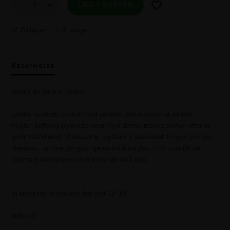
-
+
På lager
- 1-3 dage
Beskrivelse
Quinta da Valeria Portvin
Lækker kvalitets portvin med sødmefulde aromaer af nødder,
frugter, kaffe og krydrede noter. Nyd denne intense portvin efter et
godt måltid mad, til desserter og bare til selskabet. En god portvin
skænkes i rummelige glas, gerne hvidvinsglas, hvor man får den
optimale duftoplevelser fremfor de små glas.
Vi anbefaler at servere den ved 12-18°
Indhold: