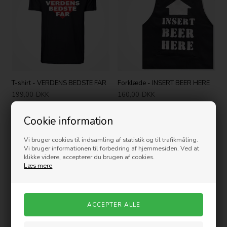
T-shirt - VERDENS BEDSTE FAR
Forklæde - INSERT BEER HERE
199,00
DKK
160,00
DKK
Cookie information
Vi bruger cookies til indsamling af statistik og til trafikmåling.
Vi bruger informationen til forbedring af hjemmesiden. Ved at
klikke videre, accepterer du brugen af cookies.
Læs mere
Forklæde - GRILL SERGEANT
Hættetrøje - VERDENS BEDSTE
FAR