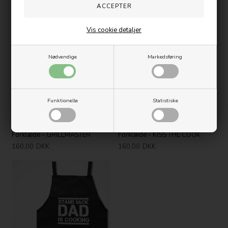
160,00
DKK
285,00
DKK
Vis cookie detaljer
Nødvendige
Markedsføring
Funktionelle
Statistiske
Forklæde - GRILLMASTER
Forklæde - KISS THE COOK
160,00
DKK
160,00
DKK