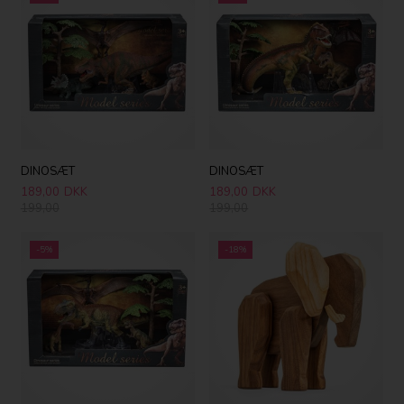
DINOSÆT
DINOSÆT
189,00
DKK
189,00
DKK
199,00
199,00
-5%
-18%