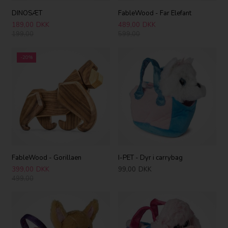
DINOSÆT
FableWood - Far Elefant
189,00
DKK
489,00
DKK
199,00
599,00
-20%
FableWood - Gorillaen
I-PET - Dyr i carrybag
399,00
DKK
99,00
DKK
499,00