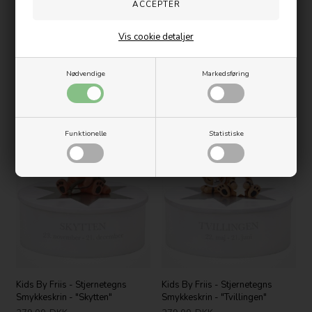
Vis cookie detaljer
Nødvendige
Markedsføring
Kids By Friis - Stjernetegns
Kids By Friis - Stjernetegns
Smykkeskrin - "Løven"
Smykkeskrin - "Skorpionen"
279,00
DKK
279,00
DKK
Funktionelle
Statistiske
Nyhed
Nyhed
Kids By Friis - Stjernetegns
Kids By Friis - Stjernetegns
Smykkeskrin - "Skytten"
Smykkeskrin - "Tvillingen"