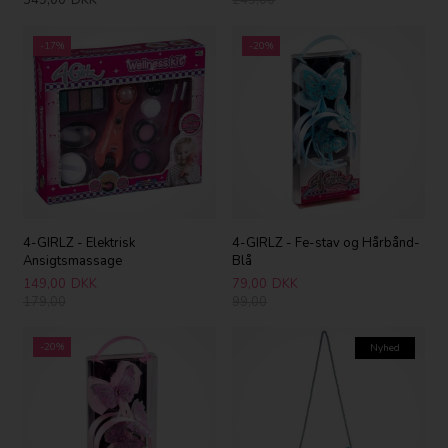
349,00
DKK
249,00
-17%
-20%
4-GIRLZ - Elektrisk
4-GIRLZ - Fe-stav og Hårbånd-
Ansigtsmassage
Blå
149,00
DKK
79,00
DKK
179,00
99,00
-20%
Nyhed