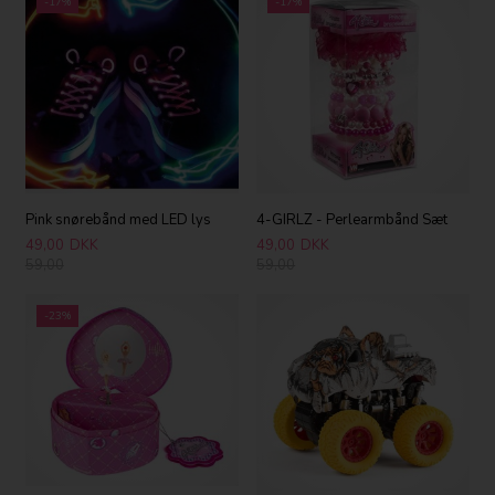
-17%
-17%
Pink snørebånd med LED lys
4-GIRLZ - Perlearmbånd Sæt
49,00
DKK
49,00
DKK
59,00
59,00
-23%