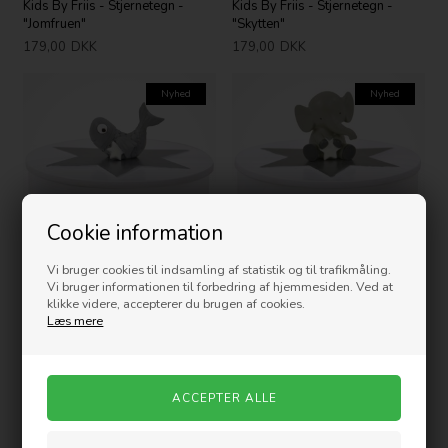
Kids By Friis - Stjernetegn -
Kids By Friis - Stjernetegn -
"Jomfruen"
"Skytten"
179,00
DKK
179,00
DKK
Nyhed
Nyhed
Cookie information
Vi bruger cookies til indsamling af statistik og til trafikmåling.
Vi bruger informationen til forbedring af hjemmesiden. Ved at
Kids By Friis - Stjernetegns
Kids By Friis - Stjernetegns
klikke videre, accepterer du brugen af cookies.
Smykkeskrin - "Fisken"
Smykkeskrin - "Jomfruen"
Læs mere
279,00
DKK
279,00
DKK
Nyhed
Nyhed