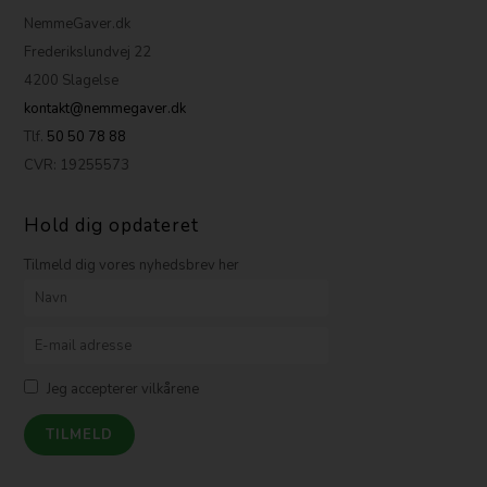
NemmeGaver.dk
Frederikslundvej 22
4200 Slagelse
kontakt@nemmegaver.dk
Tlf.
50 50 78 88
CVR: 19255573
Hold dig opdateret
Tilmeld dig vores nyhedsbrev her
Jeg accepterer vilkårene