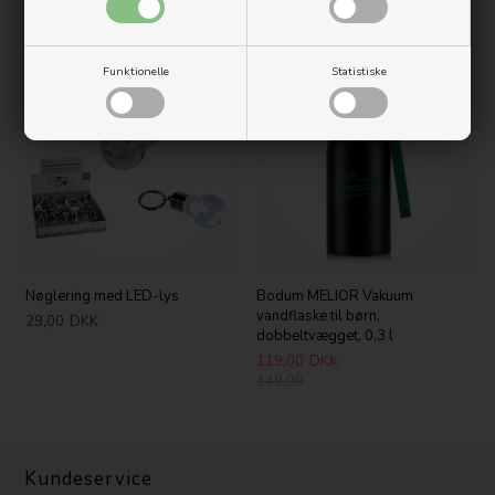
Måske er du også interesseret i følgende
produkter
Funktionelle
Statistiske
-20%
Nøglering med LED-lys
Bodum MELIOR Vakuum
vandflaske til børn,
29,00
DKK
dobbeltvægget, 0,3 l
119,00
DKK
149,00
Kundeservice