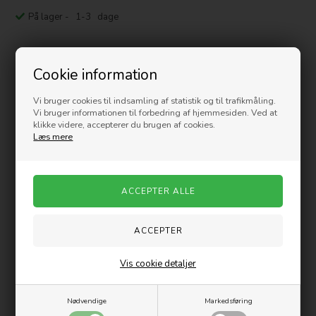
På lager
- 1-3 dage
Beskrivelse
Cookie information
DINO SÆT
Vi bruger cookies til indsamling af statistik og til trafikmåling.
Vi bruger informationen til forbedring af hjemmesiden. Ved at
klikke videre, accepterer du brugen af cookies.
Læs mere
Det flotteste og sejeste dino sæt! Her får du flotte og seje
dinosauere med træer og sten. Lige til at sætte gang i fantasien og til
mange timers leg.
Alder: fra 3 år
Vis cookie detaljer
Varenummer:
63676-1
Nødvendige
Markedsføring