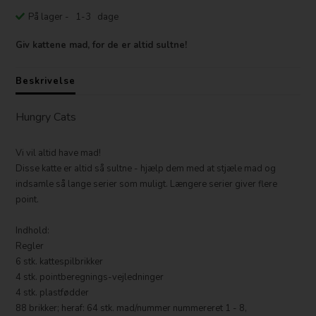
På lager
- 1-3 dage
Giv kattene mad, for de er altid sultne!
Beskrivelse
Hungry Cats
Vi vil altid have mad!
Disse katte er altid så sultne - hjælp dem med at stjæle mad og
indsamle så lange serier som muligt. Længere serier giver flere
point.
Indhold:
Regler
6 stk. kattespilbrikker
4 stk. pointberegnings-vejledninger
4 stk. plastfødder
88 brikker; heraf: 64 stk. mad/nummer nummereret 1 - 8,