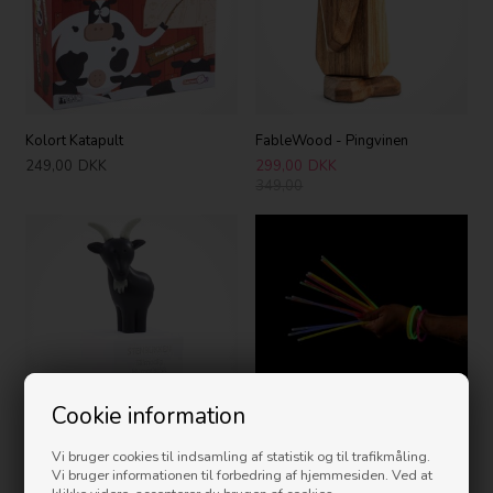
Kolort Katapult
FableWood - Pingvinen
249,00
DKK
299,00
DKK
349,00
Cookie information
Kids By Friis - Stjernetegn -
Selvlysende Sticks - 15 stk.
Vi bruger cookies til indsamling af statistik og til trafikmåling.
"Stenbukken"
Vi bruger informationen til forbedring af hjemmesiden. Ved at
49,00
DKK