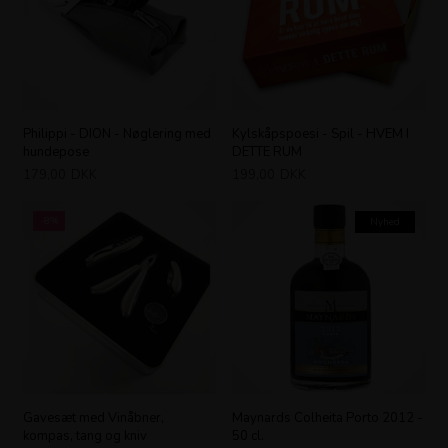
Philippi - DION - Nøglering med
Kylskåpspoesi - Spil - HVEM I
hundepose
DETTE RUM
179,00
DKK
199,00
DKK
-8%
Nyhed
Gavesæt med Vinåbner,
Maynards Colheita Porto 2012 -
kompas, tang og kniv
50 cl.