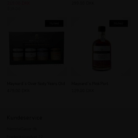
219,00
DKK
299,00
DKK
239,00
Nyhed
Nyhed
Maynard´s Over Sixty Years Old
Maynard´s Pink Port
479,00
DKK
129,00
DKK
Kundeservice
NemmeGaver.dk
Frederikslundvej 22