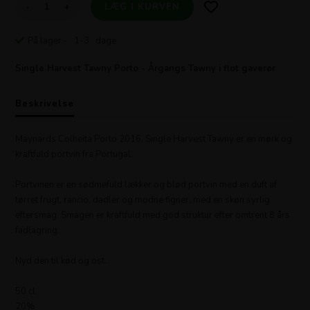
-
+
På lager
- 1-3 dage
Single Harvest Tawny Porto - Årgangs Tawny i flot gaverør
Beskrivelse
Maynards Colheita Porto 2016, Single Harvest Tawny er en mørk og
kraftfuld portvin fra Portugal.
Portvinen er en sødmefuld lækker og blød portvin med en duft af
tørret frugt, rancio, dadler og modne figner, med en skøn syrlig
eftersmag. Smagen er kraftfuld med god struktur efter omtrent 8 års
fadlagring.
Nyd den til kød og ost.
50 cl.
20%