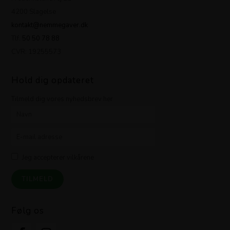
4200 Slagelse
kontakt@nemmegaver.dk
Tlf.
50 50 78 88
CVR: 19255573
Hold dig opdateret
Tilmeld dig vores nyhedsbrev her
Jeg accepterer vilkårene
Følg os