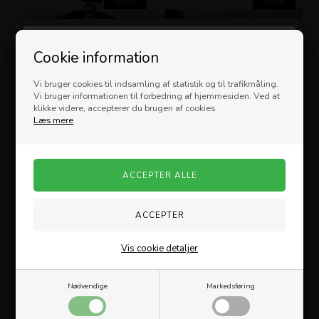
Nyhed
Nyhed
Velkommen til
Cookie information
Vi bruger cookies til indsamling af statistik og til trafikmåling.
Vi bruger informationen til forbedring af hjemmesiden. Ved at
klikke videre, accepterer du brugen af cookies.
Læs mere
CABANAZ - Portier Klokke - Grå
Philippi - BIKER Nøglering
65,00
DKK
149,00
DKK
Vis cookie detaljer
For at købe alkohol ved nemmegaver.dk
Nødvendige
Markedsføring
skal du være over 18 år.