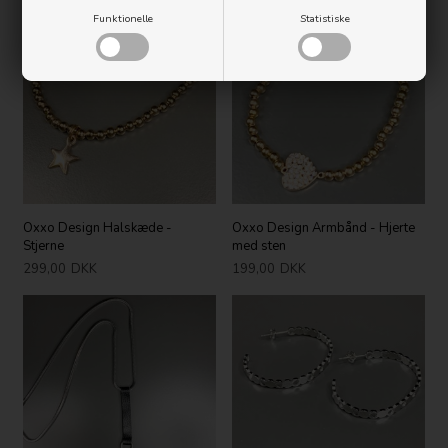
Funktionelle
Statistiske
Nyhed
Oxxo Design Halskæde -
Oxxo Design Armbånd - Hjerte
Stjerne
med sten
299,00
DKK
199,00
DKK