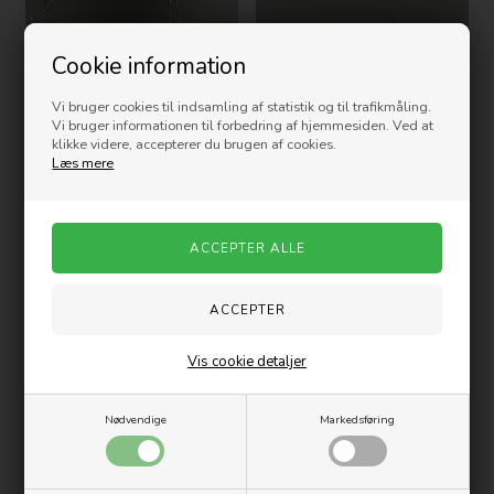
Cookie information
Vi bruger cookies til indsamling af statistik og til trafikmåling.
Oxxo Design Halskæde med
Oxxo Design - Øreringe CARPE
Vi bruger informationen til forbedring af hjemmesiden. Ved at
Charms
DIEM
klikke videre, accepterer du brugen af cookies.
Læs mere
249,00
DKK
149,00
DKK
Vis cookie detaljer
Nødvendige
Markedsføring
Oxxo Design Halskæde - Stort
Oxxo Design Halskæde -
hjerte
Guldhjerte
199,00
DKK
249,00
DKK