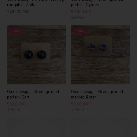
rødguld - 2 stk.
perler - Gylden
249,00
DKK
99,00
DKK
199,00
-50%
-50%
Oxxo Design - Øreringe med
Oxxo Design - Øreringe med
perler - Sort
mørkeblå sten
99,00
DKK
99,00
DKK
199,00
199,00