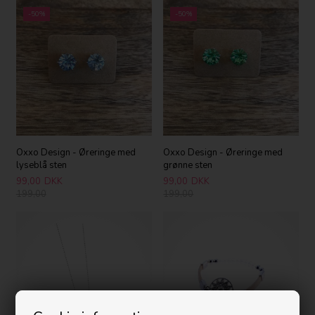
-50%
-50%
Oxxo Design - Øreringe med
Oxxo Design - Øreringe med
lyseblå sten
grønne sten
99,00
DKK
99,00
DKK
199,00
199,00