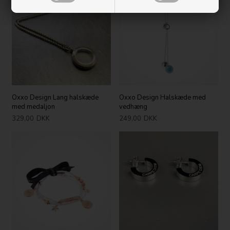
Oxxo Design Lang halskæde
Oxxo Design Halskæde med
med medaljon
vedhæng
329,00
DKK
249,00
DKK