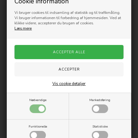
Cookie information
Vi bruger cookies til indsamling af statistik og til trafikmåling.
Vi bruger informationen til forbedring af hjemmesiden. Ved at
Oxxo Design Halskæde med
Oxxo Design Armbånd i
klikke videre, accepterer du brugen af cookies.
palme i rødguld
Boheme stil
Læs mere
199,00
DKK
199,00
DKK
Nyhed
Vis cookie detaljer
Nødvendige
Markedsføring
Oxxo Design Øreringe i Boheme
Oxxo Design Herre Halskæde
stil
med plader
199,00
DKK
499,00
DKK
Funktionelle
Statistiske