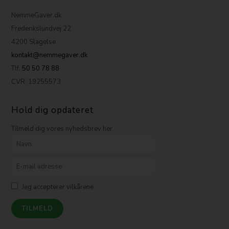
NemmeGaver.dk
Frederikslundvej 22
4200 Slagelse
kontakt@nemmegaver.dk
Tlf.
50 50 78 88
CVR: 19255573
Hold dig opdateret
Tilmeld dig vores nyhedsbrev her
Jeg accepterer vilkårene