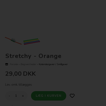
Stretchy - Orange
Forside
»
Begivenheder
»
Kalendergaver / Smågaver
29,00
DKK
Lev. omk. tillægges
-
+