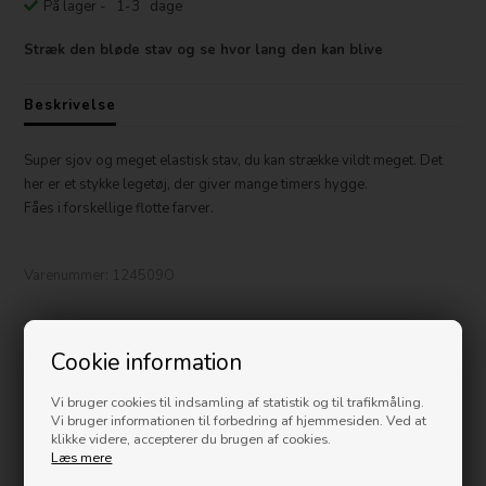
På lager
- 1-3 dage
Stræk den bløde stav og se hvor lang den kan blive
Beskrivelse
Super sjov og meget elastisk stav, du kan strække vildt meget. Det
her er et stykke legetøj, der giver mange timers hygge.
Fåes i forskellige flotte farver.
Varenummer:
124509O
Måske er du også interesseret i følgende
Cookie information
produkter
Vi bruger cookies til indsamling af statistik og til trafikmåling.
Nyhed
Vi bruger informationen til forbedring af hjemmesiden. Ved at
klikke videre, accepterer du brugen af cookies.
Læs mere