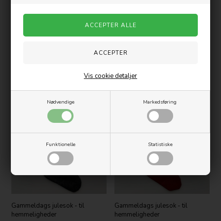
Spillekort med julemotiver
Gammeldags julesok - til
hemmeligheder
Vis cookie detaljer
35,00
DKK
49,00
DKK
Nødvendige
Markedsføring
Funktionelle
Statistiske
Gammeldags julesok - til
Gammeldags julesok - til
hemmeligheder
hemmeligheder