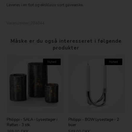
Leveres i en flot og eksklusiv sort gaveæske.
Varenummer:
204044
Måske er du også interesseret i følgende
produkter
Nyhed
Nyhed
Philippi - SALA - Lysestager i
Philippi - BOW Lysestage - 2
Rattan - 3 stk.
buer
369,00
DKK
549,00
DKK