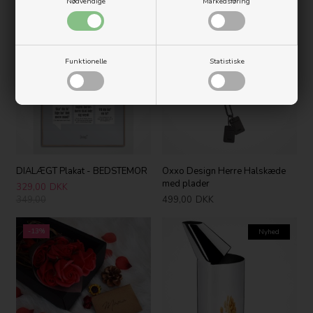
5,00
DKK
999,00
DKK
Nødvendige
Markedsføring
-6%
Nyhed
Funktionelle
Statistiske
DIALÆGT Plakat - BEDSTEMOR
Oxxo Design Herre Halskæde
med plader
329,00
DKK
349,00
499,00
DKK
-13%
Nyhed