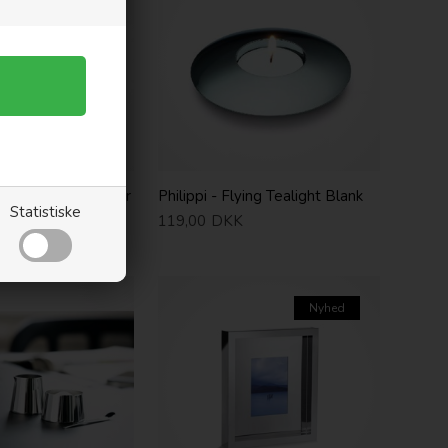
UBO Tepotte-varmer
Philippi - Flying Tealight Blank
Statistiske
119,00
DKK
Nyhed