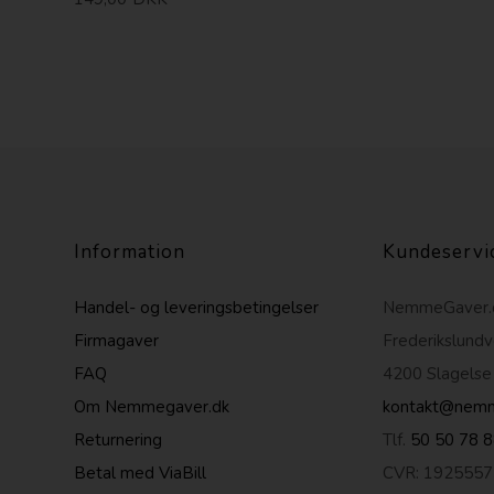
Information
Kundeservi
Handel- og leveringsbetingelser
NemmeGaver.
Firmagaver
Frederikslundv
FAQ
4200 Slagelse
Om Nemmegaver.dk
kontakt@nemm
Returnering
Tlf.
50 50 78 
Betal med ViaBill
CVR: 1925557