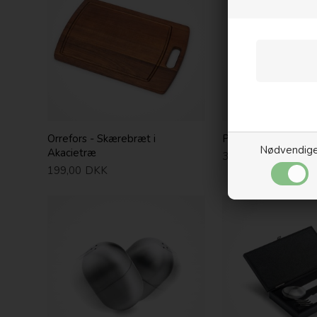
Orrefors - Skærebræt i
Philippi - DA NOTT
Nødvendig
Akacietræ
379,00
DKK
199,00
DKK