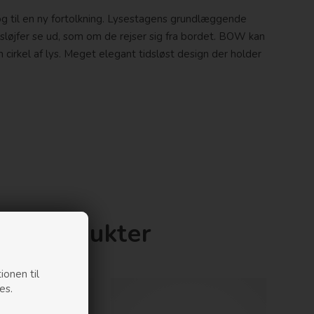
 til en ny fortolkning. Lysestagens grundlæggende
sløjfer se ud, som om de rejser sig fra bordet. BOW kan
en cirkel af lys. Meget elegant tidsløst design der holder
nde produkter
ionen til
es.