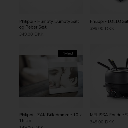
Philippi - Humpty Dumpty Salt
Philippi - LOLLO Sal
og Peber Sæt
399,00
DKK
349,00
DKK
Nyhed
Philippi - ZAK Billedramme 10 x
MELISSA Fondue 
15 cm
349,00
DKK
149,00
DKK