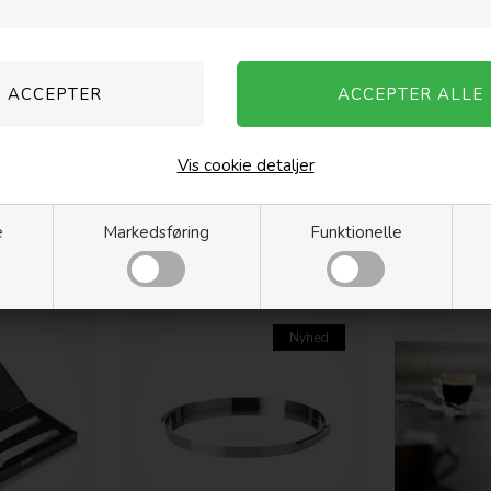
Vis cookie detaljer
E Lysestage
Philippi - WAVE Osteknive, sæt
Philippi - C
e
Markedsføring
Funktionelle
med 3 stk
249,00
DKK
349,00
DKK
Nyhed