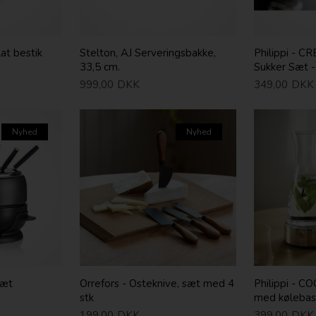
at bestik
Stelton, AJ Serveringsbakke,
Philippi - 
33,5 cm.
Sukker Sæt -
999,00
DKK
349,00
DKK
Nyhed
Nyhed
Sæt
Orrefors - Osteknive, sæt med 4
Philippi - C
stk
med kølebas
199,00
DKK
399,00
DKK