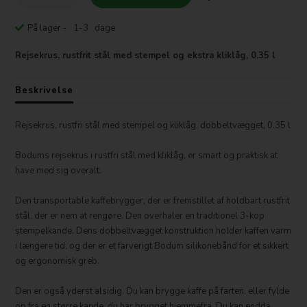
På lager
- 1-3 dage
Rejsekrus, rustfrit stål med stempel og ekstra kliklåg, 0.35 l
Beskrivelse
Rejsekrus, rustfri stål med stempel og kliklåg, dobbeltvægget, 0.35 l
Bodums rejsekrus i rustfri stål med kliklåg, er smart og praktisk at
have med sig overalt.
Den transportable kaffebrygger, der er fremstillet af holdbart rustfrit
stål, der er nem at rengøre. Den overhaler en traditionel 3-kop
stempelkande. Dens dobbeltvægget konstruktion holder kaffen varm
i længere tid, og der er et farverigt Bodum silikonebånd for et sikkert
og ergonomisk greb.
Den er også yderst alsidig. Du kan brygge kaffe på farten, eller fylde
op fra en større kande, du har brygget hjemmefra. Du kan endda