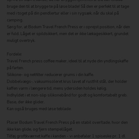
bruge den til at brygge te på løse blade! Så den er perfekt til at tage
med i toget på din pendlertur eller i sin rygsæk, når du skal på
camping.
Sørg for, at Bodum Travel French Press er i oprejst position, når den
er fuld. Låget er spildsikkert, men det er ikke lækagesikkert, grundet
muligt overtryk.
Fordele:
Travel French press coffee maker, ideel til at nyde din yndlingskaffe
på farten.
Silikone- og netfilter reducerer grums i din kaffe.
Dobbelvægs-, vakuumisoleret krus lavet af rustfrit stål, der holder
kaffen varm i længere tid, mens ydersiden holdes kølig.
Indhyldet i et non-slip silikonebånd for godt og komfortabelt greb.
Base, der ikke glider.
Kan også bruges med løse teblade.
Placer Bodum Travel French Press på en stabil overflade, hvor den
ikke kan glide, og fjern stempellåget.
Tilføj groftkværnet kaffe i kanden - vi anbefaler 1 spiseske pr. 1 dl