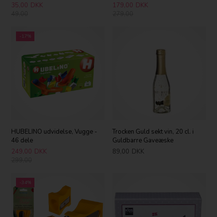
35,00
DKK
179,00
DKK
49,00
279,00
-17%
HUBELINO udvidelse, Vugge -
Trocken Guld sekt vin, 20 cl. i
46 dele
Guldbarre Gaveæske
249,00
DKK
89,00
DKK
299,00
-34%