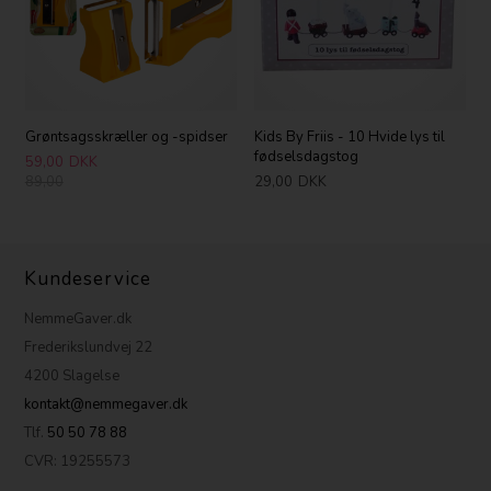
Grøntsagsskræller og -spidser
Kids By Friis - 10 Hvide lys til
fødselsdagstog
59,00
DKK
89,00
29,00
DKK
Kundeservice
NemmeGaver.dk
Frederikslundvej 22
4200 Slagelse
kontakt@nemmegaver.dk
Tlf.
50 50 78 88
CVR: 19255573