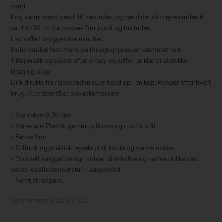
vand.
Kog varmt vand, vend 30 sekunder, og hæld det så i rejsekanden til
ca. 1 in/30 cm fra toppen. Rør rundt og luk tuden.
Lad kaffen brygge i fire minutter.
Hold kanden fast, mens du forsigtigt presser stemplet ned.
Tilføj mælk og sukker efter smag, og kaffen er klar til at drikke.
Brug og pleje
Drik direkte fra rejsekanden eller hæld op i en kop. Rengør efter hvert
brug. Alle dele tåler opvaskemaskine
- Størrelse: 0,35 liter
- Materiale: Plastik, gummi, silikone og rustfrit stål
- Farve: Sort
- Stilfuldt og praktisk rejsekrus til kolde og varme drikke.
- Dobbelt vægget design holder dine kolde og varme drikke ved
deres idéelle temperatur i længere tid.
- Nemt at rengøre.
Varenummer:
K11067-913