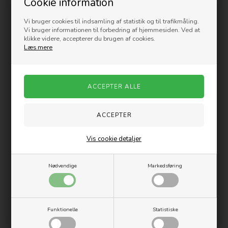
Cookie information
Vin -Gavesæt
Penis Glas
Vi bruger cookies til indsamling af statistik og til trafikmåling.
199,00
DKK
99,00
DKK
Vi bruger informationen til forbedring af hjemmesiden. Ved at
klikke videre, accepterer du brugen af cookies.
Læs mere
Nyhed
Vis cookie detaljer
Happy Man - Vin og øl-tilbehør
Udskydbar kløpind - Grå
Sæt
29,00
DKK
Nødvendige
Markedsføring
119,00
DKK
Funktionelle
Statistiske