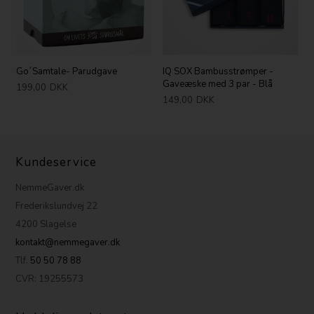
Go´Samtale- Parudgave
IQ SOX Bambusstrømper -
Gaveæske med 3 par - Blå
199,00
DKK
149,00
DKK
Kundeservice
NemmeGaver.dk
Frederikslundvej 22
4200 Slagelse
kontakt@nemmegaver.dk
Tlf.
50 50 78 88
CVR: 19255573