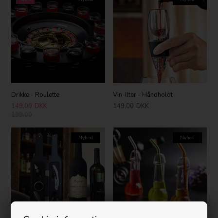
Drikke - Roulette
Vin-Ilter - Håndholdt
149,00
DKK
149,00
DKK
199,00
Nyhed
Nyhed