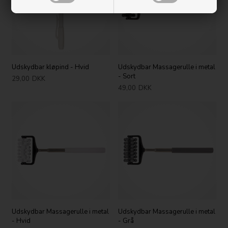
Udskydbar kløpind - Hvid
Udskydbar Massagerulle i metal
- Sort
29,00
DKK
49,00
DKK
Udskydbar Massagerulle i metal
Udskydbar Massagerulle i metal
- Hvid
- Grå