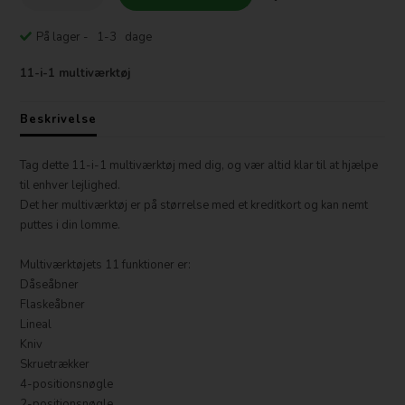
På lager
- 1-3 dage
11-i-1 multiværktøj
Beskrivelse
Tag dette 11-i-1 multiværktøj med dig, og vær altid klar til at hjælpe
til enhver lejlighed.
Det her multiværktøj er på størrelse med et kreditkort og kan nemt
puttes i din lomme.
Multiværktøjets 11 funktioner er:
Dåseåbner
Flaskeåbner
Lineal
Kniv
Skruetrækker
4-positionsnøgle
2-positionsnøgle