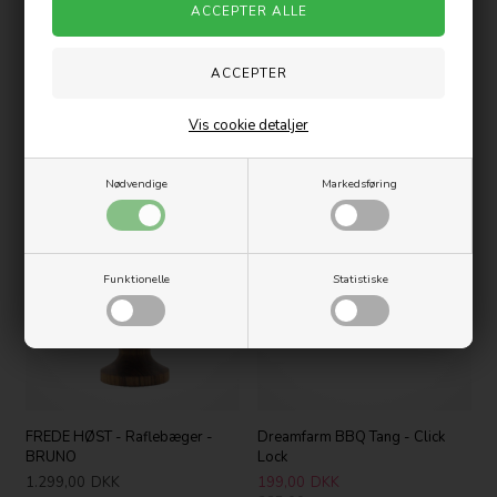
Barcraft Dobbelt Shot Måler -
FREDE HØST - Raflebæger -
Vis cookie detaljer
Sølv
KAREN
69,00
DKK
999,00
DKK
Nødvendige
Markedsføring
-15%
Funktionelle
Statistiske
FREDE HØST - Raflebæger -
Dreamfarm BBQ Tang - Click
BRUNO
Lock
1.299,00
DKK
199,00
DKK