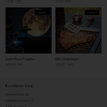
10,00
DKK
10,00
DKK
Nyhed
Nyhed
Earth Moon Projector
BBQ Brændejern
169,00
DKK
159,00
DKK
Kundeservice
NemmeGaver.dk
Frederikslundvej 22
4200 Slagelse