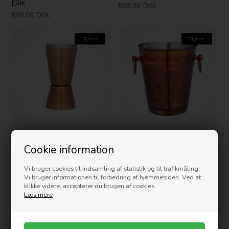
ERIK
599,00
DKK
899,00
DKK
Nyhed
Nyhed
Barcraft Champagne Spand -
Barcraft Dobbelt Shot Måler -
Cookie information
Kobber
Kobber
519,00
DKK
79,00
DKK
Vi bruger cookies til indsamling af statistik og til trafikmåling.
Vi bruger informationen til forbedring af hjemmesiden. Ved at
Nyhed
Nyhed
klikke videre, accepterer du brugen af cookies.
Læs mere