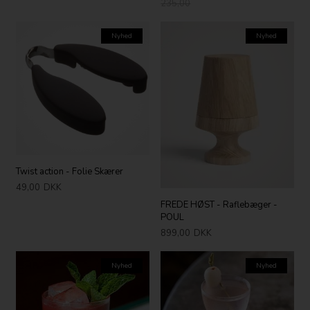
235,00
Nyhed
Nyhed
Twist action - Folie Skærer
49,00
DKK
FREDE HØST - Raflebæger -
POUL
899,00
DKK
Nyhed
Nyhed