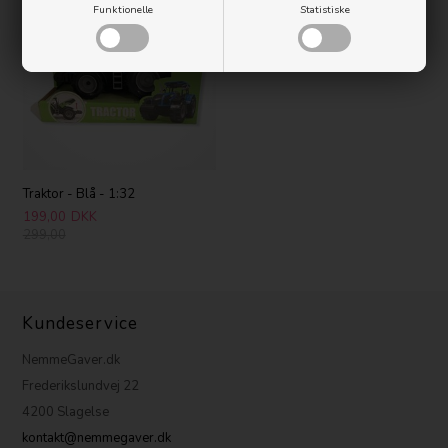
Funktionelle
Statistiske
Traktor - Blå - 1:32
199,00
DKK
299,00
Kundeservice
NemmeGaver.dk
Frederikslundvej 22
4200 Slagelse
kontakt@nemmegaver.dk