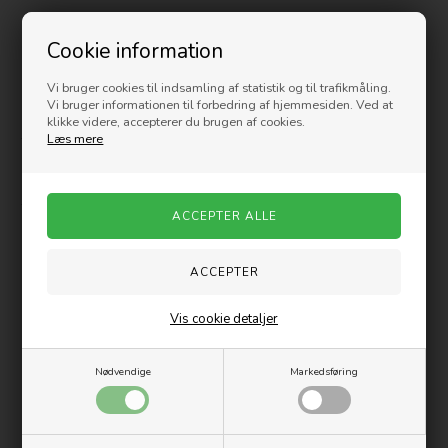
På lager
- 1-3 dage
Cookie information
Vi bruger cookies til indsamling af statistik og til trafikmåling.
Beskrivelse
Vi bruger informationen til forbedring af hjemmesiden. Ved at
klikke videre, accepterer du brugen af cookies.
Læs mere
Traktoren er fremstillet i kraftigt plastik og med store hjul, og kan
bruges både ude og inde.
Perfekt legetøj til legeglade børn.
Traktoren er CE godkendt.
• Alder: 3+
• Materiale: Plastik
• Længde: 22 cm.
Vis cookie detaljer
Varenummer:
8104-G
Nødvendige
Markedsføring
Sammen med denne gave købte andre også
-33%