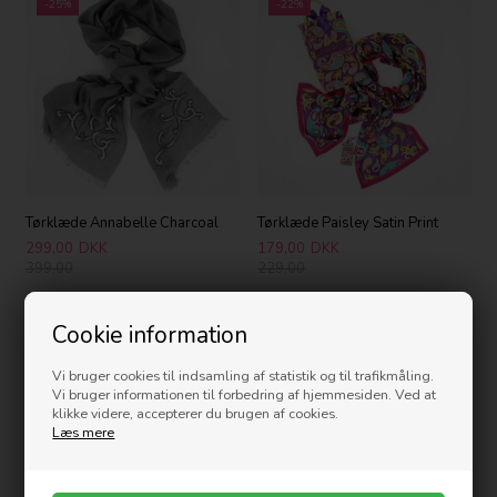
-25%
-22%
Tørklæde Annabelle Charcoal
Tørklæde Paisley Satin Print
299,00
DKK
179,00
DKK
399,00
229,00
-26%
-26%
Cookie information
Vi bruger cookies til indsamling af statistik og til trafikmåling.
Vi bruger informationen til forbedring af hjemmesiden. Ved at
klikke videre, accepterer du brugen af cookies.
Læs mere