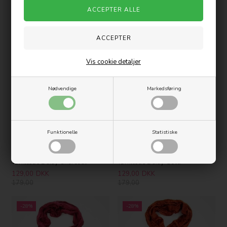
Tørklæde Capri Raspberry Mix
Tørklæde Capri Mint Mix
199,00
DKK
199,00
DKK
269,00
269,00
Vis cookie detaljer
-28%
-28%
Nødvendige
Markedsføring
Funktionelle
Statistiske
Tørklæde Daisy Charcoal
Tørklæde Daisy Gold
129,00
DKK
129,00
DKK
179,00
179,00
-28%
-28%