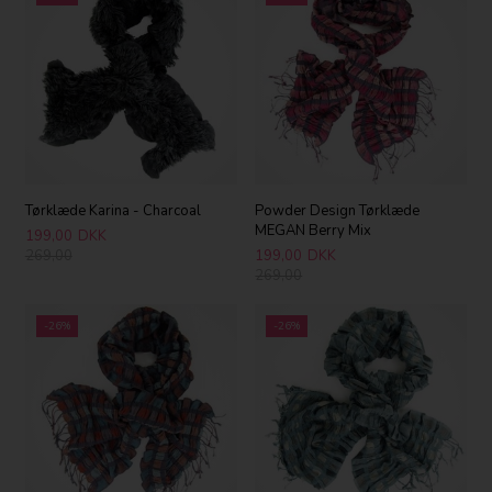
Tørklæde Karina - Charcoal
Powder Design Tørklæde
MEGAN Berry Mix
199,00
DKK
269,00
199,00
DKK
269,00
-26%
-26%