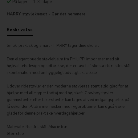
På lager
- 1-3 dage
HARRY støvleknægt - Gør det nemmere
Beskrivelse
Smuk, praktisk og smart - HARRY tager dine sko af.
Den elegant buede støvlehjelm fra PHILIPPI imponerer med sit
højkvalitetsdesign og udførelse, der er lavet af slidstærkt rustfrit stål
i kombination med omhyggeligt udvalgt akacietræ.
Udover ridestøvler er den moderne støvleassistent altid glad for at
hjælpe med alle typer fodtøj med høj skaft. Cowboystøvler,
gummistøvler eller bikerstøvler kan tages af ved indgangspartiet på
få sekunder. Ældre mennesker med rygproblemer kan også være
glade for denne praktiske hverdagshjælper.
Materiale: Rustfrit stål, Akacie træ
Størrelse: