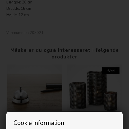
Længde: 28 cm
Bredde: 15 cm
Højde: 12 cm
Varenummer:
203021
Måske er du også interesseret i følgende
produkter
Nyhed
Cookie information
Philippi - Portier Klokke
Philippi - SALA - Lysestager i