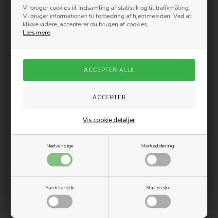
Rattan - 3 stk.
199,00
DKK
Vi bruger cookies til indsamling af statistik og til trafikmåling.
Vi bruger informationen til forbedring af hjemmesiden. Ved at
369,00
DKK
klikke videre, accepterer du brugen af cookies.
Læs mere
Nyhed
Vis cookie detaljer
Philippi - CUBO Tepotte-varmer
Philippi - NIC Kortholder i sort
læder
249,00
DKK
Nødvendige
Markedsføring
249,00
DKK
Nyhed
Funktionelle
Statistiske