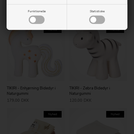
MUSHIE Suttesnor - Roman
TIKIRI - Hest Bidedyr i
Green
Naturgummi
Funktionelle
Statistiske
105,00
DKK
120,00
DKK
Nyhed
Nyhed
TIKIRI - Enhjørning Bidedyr i
TIKIRI - Zebra Bidedyr i
Naturgummi
Naturgummi
179,00
DKK
120,00
DKK
Nyhed
Nyhed