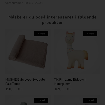
Varenummer:
10367-2C03
Måske er du også interesseret i følgende
produkter
Nyhed
Nyhed
MUSHIE Babysvøb Swaddle -
TIKIRI - Lama Bidedyr i
Pale Taupe
Naturgummi
158,00
DKK
169,00
DKK
Nyhed
Nyhed