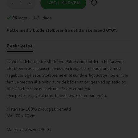
-
+
På lager
- 1-3 dage
Pakke med 3 bløde stofbleer fra det danske brand OYOY.
Beskrivelse
Pakken indeholder tre stofbleer, Pakken indeholder to helfarvede
stofbleer i rosa nuancer, mens den tredje har et sødt motiv med
regnbuer og heste. Stofbleerne er et uundværligt udstyr hos enhver
familie med en lille baby, hvor de både kan bruges ved spisetid og
bleskift eller som nusseklud, når det er puttetid.
Den perfekte gave til f.eks. babyshower eller barnedåb.
Materiale: 100% økologisk bomuld
Mål: 70 x 70 cm
Maskinvaskes ved 40 °C