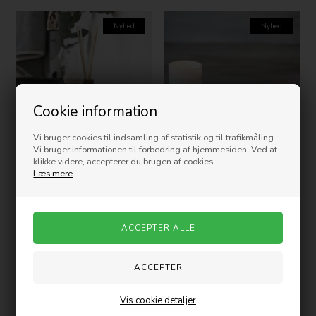
Nyhed
Nyhed
Cookie information
Vi bruger cookies til indsamling af statistik og til trafikmåling.
Vi bruger informationen til forbedring af hjemmesiden. Ved at
klikke videre, accepterer du brugen af cookies.
MERAKI - Duftfrisker,
MERAKI - Duftlys, Fresh Cotton
Læs mere
Sandcastles & Sunsets
80,00
DKK
150,00
DKK
Nyhed
Nyhed
Vis cookie detaljer