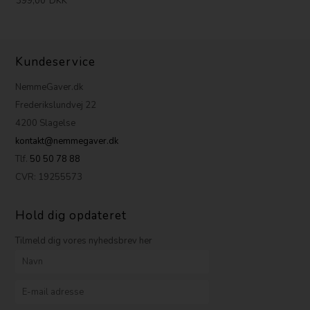
399,00
DKK
Kundeservice
NemmeGaver.dk
Frederikslundvej 22
4200 Slagelse
kontakt@nemmegaver.dk
Tlf.
50 50 78 88
CVR: 19255573
Hold dig opdateret
Tilmeld dig vores nyhedsbrev her