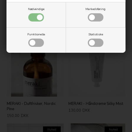
Nødvendige
Markedsføring
MERAKI - Duftlys, Sandcastles &
MERAKI - Roomspray, Berries
Sunsets
150,00
DKK
80,00
DKK
Funktionelle
Statistiske
Nyhed
Nyhed
MERAKI - Duftfrisker, Nordic
MERAKI - Håndcreme Silky Mist
Pine
130,00
DKK
150,00
DKK
Nyhed
Nyhed