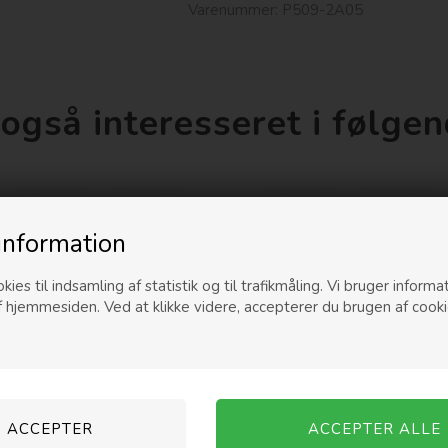
Varenummer:
P509-2A05
også interesseret i følge
Nyhed
Nyhed
information
kies til indsamling af statistik og til trafikmåling. Vi bruger informat
f hjemmesiden. Ved at klikke videre, accepterer du brugen af cooki
 Heaven
LÈ MOSCH - Pony Elastik - Off
LÈ MOSCH - P