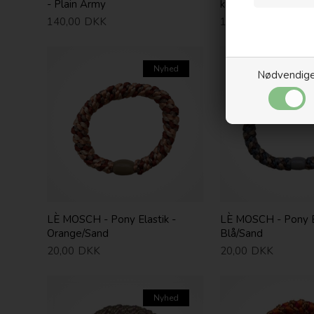
- Plain Army
klemme - Brown C
140,00
DKK
140,00
DKK
Nyhed
Nødvendig
LÈ MOSCH - Pony Elastik -
LÈ MOSCH - Pony El
Orange/Sand
Blå/Sand
20,00
DKK
20,00
DKK
Nyhed