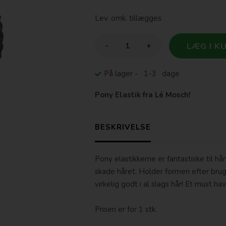
Lev. omk. tillægges
-
+
På lager
- 1-3 dage
Pony Elastik fra Lé Mosch!
BESKRIVELSE
Pony elastikkerne er fantastiske til hår
skade håret. Holder formen efter bru
virkelig godt i al slags hår! Et must hav
Prisen er for 1 stk.