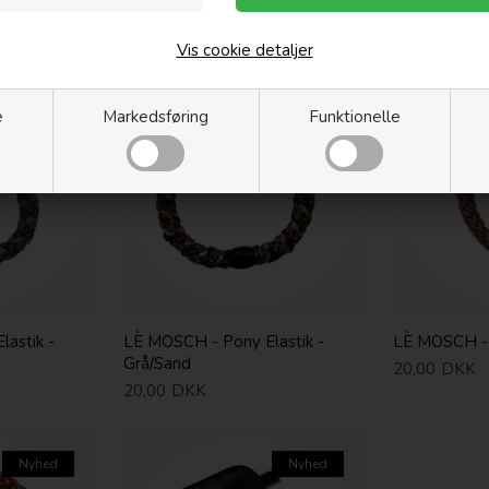
arpet
White
Nougat
20,00
DKK
20,00
DKK
Vis cookie detaljer
Nyhed
Nyhed
e
Markedsføring
Funktionelle
astik -
LÈ MOSCH - Pony Elastik -
LÈ MOSCH - 
Grå/Sand
20,00
DKK
20,00
DKK
Nyhed
Nyhed