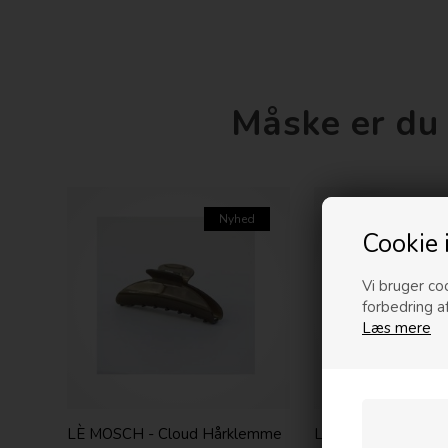
Måske er du 
Nyhed
Cookie 
Vi bruger coo
forbedring a
Læs mere
LÈ MOSCH - Cloud Hårklemme
LÈ MOSCH - Mega