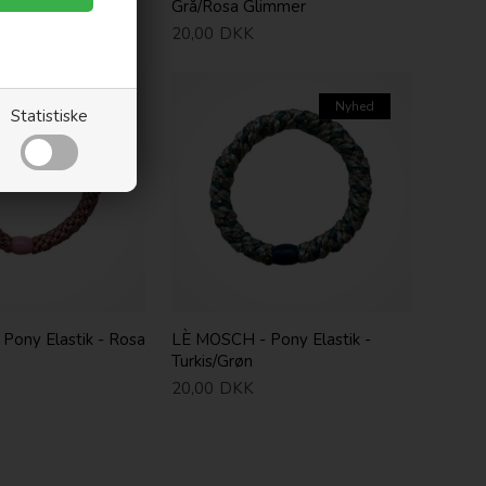
Grå/Rosa Glimmer
20,00
DKK
Nyhed
Nyhed
Statistiske
Pony Elastik - Rosa
LÈ MOSCH - Pony Elastik -
Turkis/Grøn
20,00
DKK