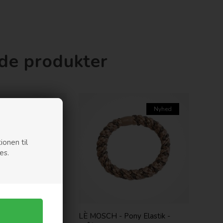
nde produkter
Nyhed
Nyhed
ionen til
es.
ony Elastik -
LÈ MOSCH - Pony Elastik -