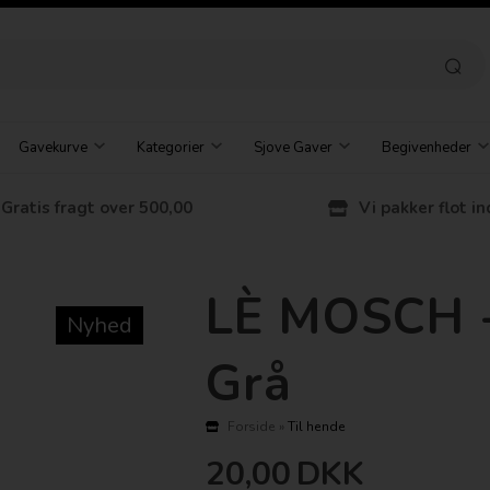
Gavekurve
Kategorier
Sjove Gaver
Begivenheder
Gratis fragt over 500,00
Vi pakker flot in
LÈ MOSCH - 
Nyhed
Grå
Forside
»
Til hende
20,00
DKK