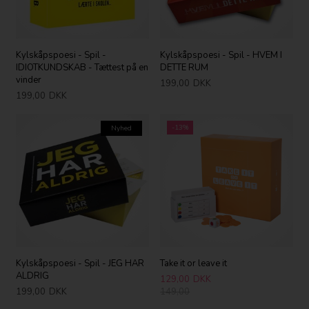
Kylskåpspoesi - Spil -
Kylskåpspoesi - Spil - HVEM I
IDIOTKUNDSKAB - Tættest på en
DETTE RUM
vinder
199,00
DKK
199,00
DKK
-13%
Nyhed
Kylskåpspoesi - Spil - JEG HAR
Take it or leave it
ALDRIG
129,00
DKK
199,00
DKK
149,00