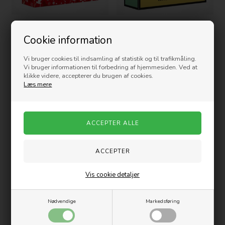
Kylskåpspoesi - Spil -
Kylskåpspoesi - QUIZ - FUGL,
LEVERPOSTEJ, JANTELOV OG
FISK ELLER MIDTIMELLEM
Cookie information
KLAPHATTE
199,00
DKK
199,00
DKK
Vi bruger cookies til indsamling af statistik og til trafikmåling.
Vi bruger informationen til forbedring af hjemmesiden. Ved at
klikke videre, accepterer du brugen af cookies.
Nyhed
Nyhed
Læs mere
Vis cookie detaljer
Kylskåpspoesi - Spil -
Kylskåpspoesi - QUIZ - SJOVT
HYGGESPILLET
DU SPØRGER
199,00
DKK
199,00
DKK
Nødvendige
Markedsføring
Nyhed
Nyhed