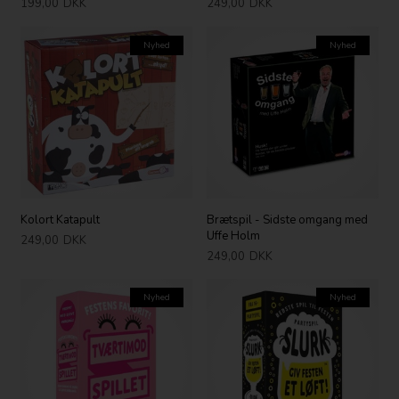
199,00
DKK
249,00
DKK
Nyhed
Nyhed
Kolort Katapult
Brætspil - Sidste omgang med
Uffe Holm
249,00
DKK
249,00
DKK
Nyhed
Nyhed