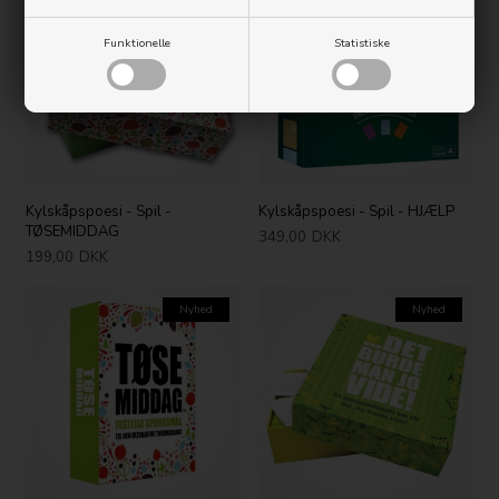
Funktionelle
Statistiske
Kylskåpspoesi - Spil -
Kylskåpspoesi - Spil - HJÆLP
TØSEMIDDAG
349,00
DKK
199,00
DKK
Nyhed
Nyhed