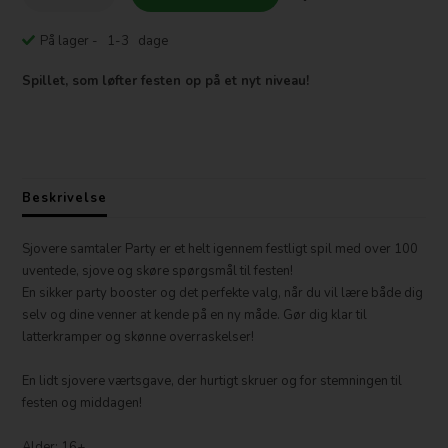
På lager
- 1-3 dage
Spillet, som løfter festen op på et nyt niveau!
Beskrivelse
Sjovere samtaler Party er et helt igennem festligt spil med over 100
uventede, sjove og skøre spørgsmål til festen!
En sikker party booster og det perfekte valg, når du vil lære både dig
selv og dine venner at kende på en ny måde. Gør dig klar til
latterkramper og skønne overraskelser!
En lidt sjovere værtsgave, der hurtigt skruer og for stemningen til
festen og middagen!
Alder: 16+