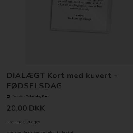
DIALÆGT Kort med kuvert -
FØDSELSDAG
Forside
»
Fødselsdag Barn
20,00
DKK
Lev. omk. tillægges
Her kan du skrive en tekst til kortet