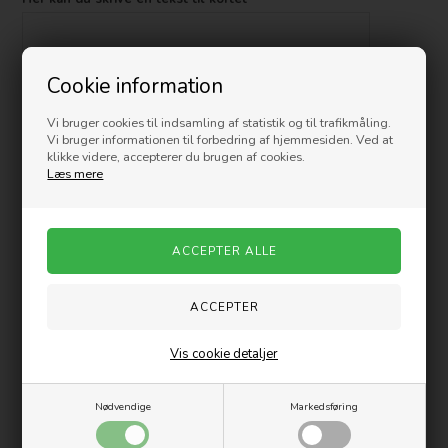
Cookie information
Vi bruger cookies til indsamling af statistik og til trafikmåling.
-
+
Vi bruger informationen til forbedring af hjemmesiden. Ved at
klikke videre, accepterer du brugen af cookies.
Læs mere
På lager
- 1-3 dage
Beskrivelse
Dobbelt kort med hvid kuvert - Str. A7 - FØDSELSDAG
Str. 7,4 x10,5 cm
Vis cookie detaljer
Varenummer:
A7CD100047
Nødvendige
Markedsføring
Måske er du også interesseret i følgende