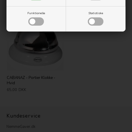
produkter
Funktionelle
Statistiske
Nyhed
CABANAZ - Portier Klokke -
Hvid
65,00
DKK
Kundeservice
NemmeGaver.dk