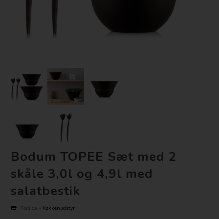
Bodum TOPEE Sæt med 2
skåle 3,0l og 4,9l med
salatbestik
Forside
»
Køkkenudstyr