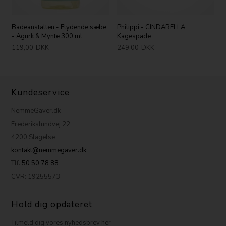
Badeanstalten - Flydende sæbe
Philippi - CINDARELLA
- Agurk & Mynte 300 ml
Kagespade
119,00
DKK
249,00
DKK
Kundeservice
NemmeGaver.dk
Frederikslundvej 22
4200 Slagelse
kontakt@nemmegaver.dk
Tlf.
50 50 78 88
CVR: 19255573
Hold dig opdateret
Tilmeld dig vores nyhedsbrev her