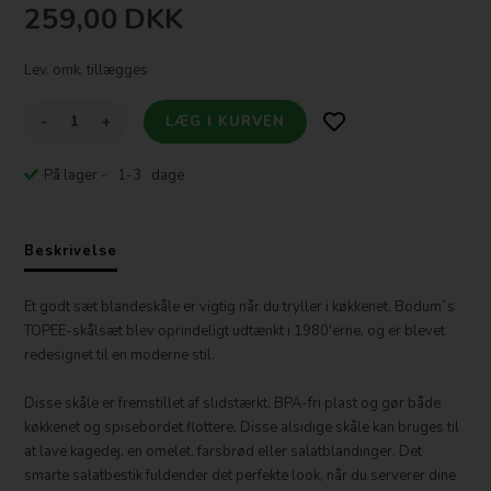
259,00
DKK
Lev. omk. tillægges
-
+
På lager
- 1-3 dage
Beskrivelse
Et godt sæt blandeskåle er vigtig når du tryller i køkkenet. Bodum´s
TOPEE-skålsæt blev oprindeligt udtænkt i 1980'erne, og er blevet
redesignet til en moderne stil.
Disse skåle er fremstillet af slidstærkt, BPA-fri plast og gør både
køkkenet og spisebordet flottere. Disse alsidige skåle kan bruges til
at lave kagedej, en omelet, farsbrød eller salatblandinger. Det
smarte salatbestik fuldender det perfekte look, når du serverer dine