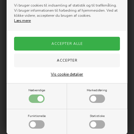
opvaskemaskinen.
Vi bruger cookies til indsamling af statistik og til trafikmåling.
Vi bruger informationen til forbedring af hjemmesiden. Ved at
Materiale: Plastik
klikke videre, accepterer du brugen af cookies.
Farve: Dark Roast
Læs mere
Varenummer:
K2551-451S-Y21-1
Måske er du også interesseret i følgende
produkter
-13%
Nyhed
Vis cookie detaljer
Nødvendige
Markedsføring
Funktionelle
Statistiske
Bodum BEAN SET -
NEDIS Elkedel - Glas & Stål - 1,7