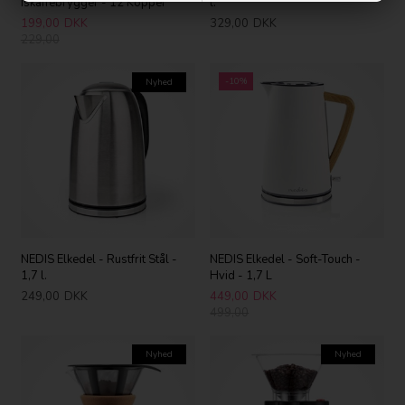
Iskaffebrygger - 12 Kopper
l.
199,00
DKK
329,00
DKK
229,00
-10%
Nyhed
NEDIS Elkedel - Rustfrit Stål -
NEDIS Elkedel - Soft-Touch -
1,7 l.
Hvid - 1,7 L
249,00
DKK
449,00
DKK
499,00
Nyhed
Nyhed